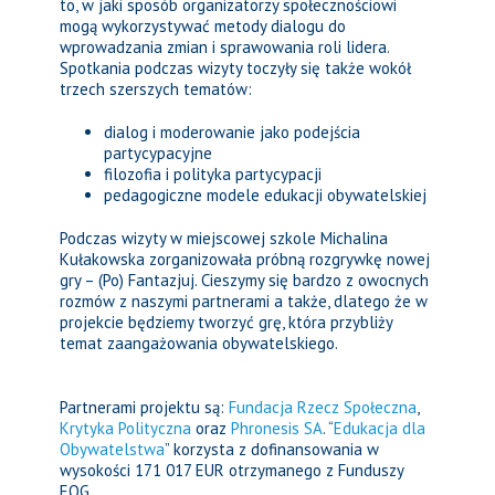
to, w jaki sposób organizatorzy społecznościowi
mogą wykorzystywać metody dialogu do
wprowadzania zmian i sprawowania roli lidera.
Spotkania podczas wizyty toczyły się także wokół
trzech szerszych tematów:
dialog i moderowanie jako podejścia
partycypacyjne
filozofia i polityka partycypacji
pedagogiczne modele edukacji obywatelskiej
Podczas wizyty w miejscowej szkole Michalina
Kułakowska zorganizowała próbną rozgrywkę nowej
gry – (Po) Fantazjuj. Cieszymy się bardzo z owocnych
rozmów z naszymi partnerami a także, dlatego że w
projekcie będziemy tworzyć grę, która przybliży
temat zaangażowania obywatelskiego.
Partnerami projektu są:
Fundacja Rzecz Społeczna
,
Krytyka Polityczna
oraz
Phronesis SA
. “
Edukacja dla
Obywatelstwa
” korzysta z dofinansowania w
wysokości 171 017 EUR otrzymanego z Funduszy
EOG.