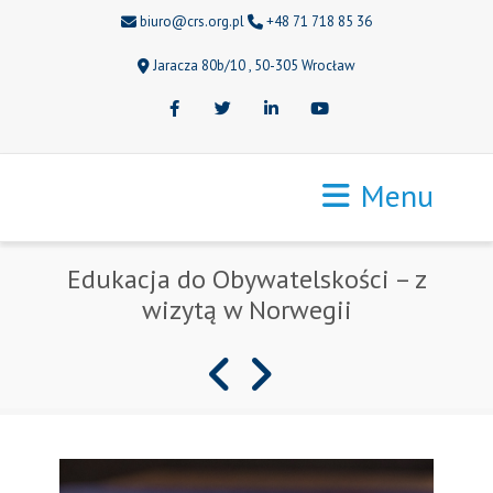
biuro@crs.org.pl
+48 71 718 85 36
Jaracza 80b/10 , 50-305 Wrocław
Facebook
Twitter
LinkedIn
Youtube
Menu
Edukacja do Obywatelskości – z
wizytą w Norwegii