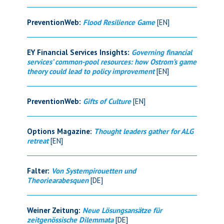
PreventionWeb:
Flood Resilience Game
[EN]
EY Financial Services Insights:
Governing financial
services’ common-pool resources: how Ostrom’s game
theory could lead to policy improvement
[EN]
PreventionWeb:
Gifts of Culture
[EN]
Options Magazine:
Thought leaders gather for ALG
retreat
[EN]
Falter:
Von Systempirouetten und
Theoriearabesquen
[DE]
Weiner Zeitung:
Neue Lösungsansätze für
zeitgenössische Dilemmata
[DE]