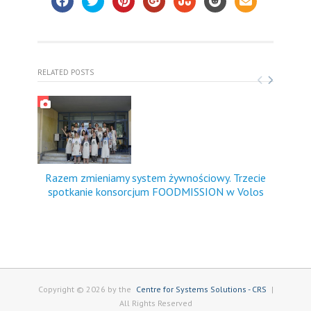
RELATED POSTS
Razem zmieniamy system żywnościowy. Trzecie
FO
spotkanie konsorcjum FOODMISSION w Volos
dośw
Copyright © 2026 by the
Centre for Systems Solutions - CRS
|
All Rights Reserved