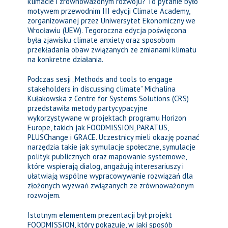
klimacie i zrównoważonym rozwoju? To pytanie było
motywem przewodnim III edycji Climate Academy,
zorganizowanej przez Uniwersytet Ekonomiczny we
Wrocławiu (UEW). Tegoroczna edycja poświęcona
była zjawisku climate anxiety oraz sposobom
przekładania obaw związanych ze zmianami klimatu
na konkretne działania.
Podczas sesji „Methods and tools to engage
stakeholders in discussing climate” Michalina
Kułakowska z Centre for Systems Solutions (CRS)
przedstawiła metody partycypacyjne
wykorzystywane w projektach programu Horizon
Europe, takich jak FOODMISSION, PARATUS,
PLUSChange i GRACE. Uczestnicy mieli okazję poznać
narzędzia takie jak symulacje społeczne, symulacje
polityk publicznych oraz mapowanie systemowe,
które wspierają dialog, angażują interesariuszy i
ułatwiają wspólne wypracowywanie rozwiązań dla
złożonych wyzwań związanych ze zrównoważonym
rozwojem.
Istotnym elementem prezentacji był projekt
FOODMISSION, który pokazuje, w jaki sposób