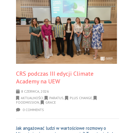
CRS podczas III edycji Climate
Academy na UEW
8 CZERWCA, 2026
AKTUALNOŚCI
,
PARATUS
,
PLUS CHANGE
,
FOODMISSION
,
GRACE
0 COMMENTS
Jak angażować ludzi w wartościowe rozmowy o