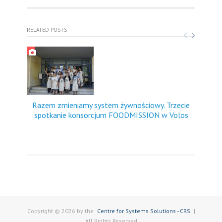
RELATED POSTS
Razem zmieniamy system żywnościowy. Trzecie
FO
spotkanie konsorcjum FOODMISSION w Volos
dośw
Copyright © 2026 by the
Centre for Systems Solutions - CRS
|
All Rights Reserved