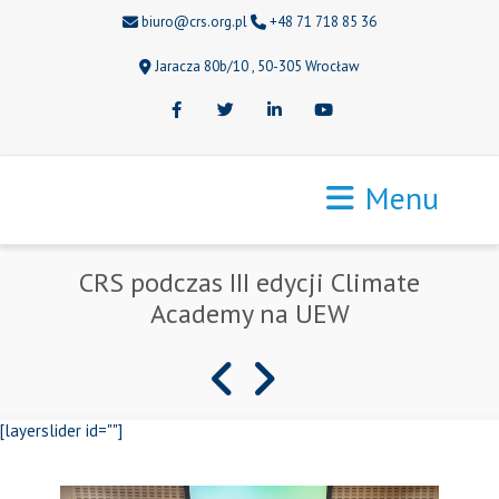
biuro@crs.org.pl
+48 71 718 85 36
Jaracza 80b/10 , 50-305 Wrocław
Facebook
Twitter
LinkedIn
Youtube
Menu
CRS podczas III edycji Climate
Academy na UEW
[layerslider id=""]