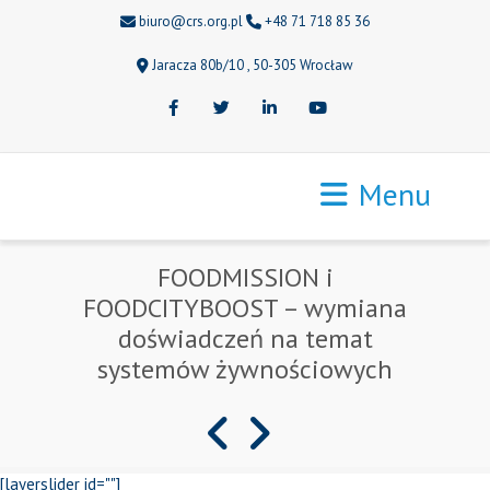
biuro@crs.org.pl
+48 71 718 85 36
Jaracza 80b/10 , 50-305 Wrocław
Facebook
Twitter
LinkedIn
Youtube
Menu
FOODMISSION i
FOODCITYBOOST – wymiana
doświadczeń na temat
systemów żywnościowych
[layerslider id=""]