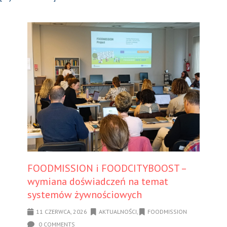
FOODMISSION i FOODCITYBOOST –
wymiana doświadczeń na temat
systemów żywnościowych
11 CZERWCA, 2026
AKTUALNOŚCI
,
FOODMISSION
0 COMMENTS