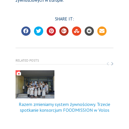
żywnościowych w Europie.
SHARE IT:
RELATED POSTS
Razem zmieniamy system żywnościowy. Trzecie
CRS
spotkanie konsorcjum FOODMISSION w Volos