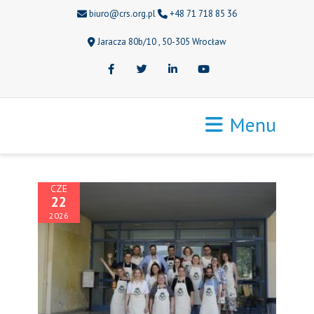
biuro@crs.org.pl
+48 71 718 85 36
Jaracza 80b/10 , 50-305 Wrocław
Facebook
Twitter
LinkedIn
Youtube
Menu
CZE
22
2026