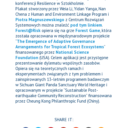
konferencji Resilience w Sztokholmie.
Plakat stworzony przez Weia Li, Yidan Yanga, Nan
Chena z Human and Environment Linkage Program i
Piotra Magnuszewskiego
z Centrum Rozwiązań
Systemowych można znaleźć
pod tym linkiem
.
Forest@Risk
opiera się na grze
Forest Game
, która
została opracowana w międzynarodowym projekcie
“
The Emergence of Adaptive Governance
Arrangements for Tropical Forest Ecosystems
”
finansowanego przez
National Science
Foundation
(USA). Celem aplikacji jest przystępne
prezentowanie dylematu wspólnych zasobów.
Opiera się na teoretycznych ramach i
eksperymentach związanych z tym problemem i
zainspirowanych 13-letnim programem badawczym
w Sichuan Giant Panda Sanctuary World Heritage i
opracowanym w projekcie “Sustainable Post-
earthquake Community Reconstruction” finansowana
przez Cheung Kong Philanthropic Fund (Chiny).
SHARE IT: