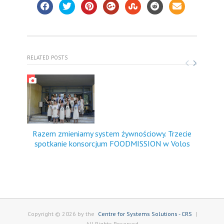
RELATED POSTS
Razem zmieniamy system żywnościowy. Trzecie
FO
spotkanie konsorcjum FOODMISSION w Volos
dośw
Copyright © 2026 by the
Centre for Systems Solutions - CRS
|
All Rights Reserved