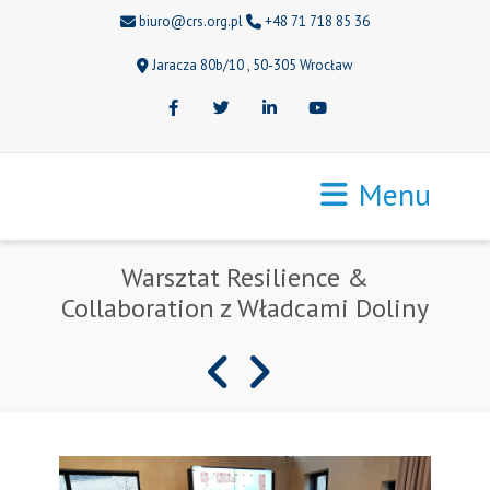
biuro@crs.org.pl
+48 71 718 85 36
Jaracza 80b/10 , 50-305 Wrocław
Facebook
Twitter
LinkedIn
Youtube
Menu
Warsztat Resilience &
Collaboration z Władcami Doliny