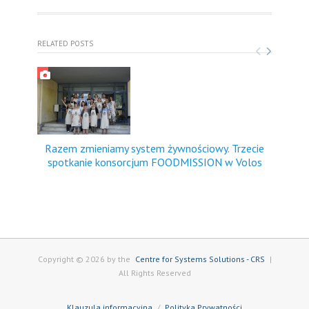
RELATED POSTS
Razem zmieniamy system żywnościowy. Trzecie
FO
spotkanie konsorcjum FOODMISSION w Volos
dośw
Copyright © 2026 by the
Centre for Systems Solutions - CRS
|
All Rights Reserved
Klauzula informacyjna
Polityka Prywatności