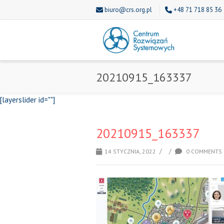
biuro@crs.org.pl
+48 71 718 85 36
20210915_163337
[layerslider id=""]
20210915_163337
/
/
14 STYCZNIA, 2022
0 COMMENTS