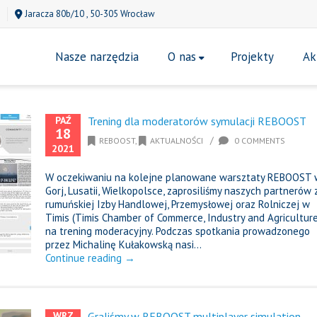
Jaracza 80b/10 , 50-305 Wrocław
Nasze narzędzia
O nas
Projekty
Ak
PAŹ
Trening dla moderatorów symulacji REBOOST
18
/
REBOOST
,
AKTUALNOŚCI
0 COMMENTS
2021
W oczekiwaniu na kolejne planowane warsztaty REBOOST 
Gorj, Lusatii, Wielkopolsce, zaprosiliśmy naszych partnerów 
rumuńskiej Izby Handlowej, Przemysłowej oraz Rolniczej w
Timis (Timis Chamber of Commerce, Industry and Agriculture
na trening moderacyjny. Podczas spotkania prowadzonego
przez Michalinę Kułakowską nasi...
Continue reading →
WRZ
Graliśmy w REBOOST multiplayer simulation