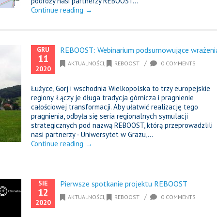
podróży nasi partnerzy REBOOST...
Continue reading →
GRU
REBOOST: Webinarium podsumowujące wrażeni
11
/
AKTUALNOŚCI
,
REBOOST
0 COMMENTS
2020
Łużyce, Gorj i wschodnia Wielkopolska to trzy europejskie
regiony. Łączy je długa tradycja górnicza i pragnienie
całościowej transformacji. Aby ułatwić realizację tego
pragnienia, odbyła się seria regionalnych symulacji
strategicznych pod nazwą REBOOST, którą przeprowadzlili
nasi partnerzy - Uniwersytet w Grazu,...
Continue reading →
SIE
Pierwsze spotkanie projektu REBOOST
12
/
AKTUALNOŚCI
,
REBOOST
0 COMMENTS
2020