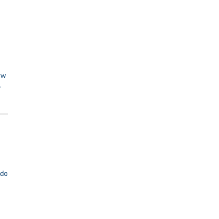
 w
.
 do