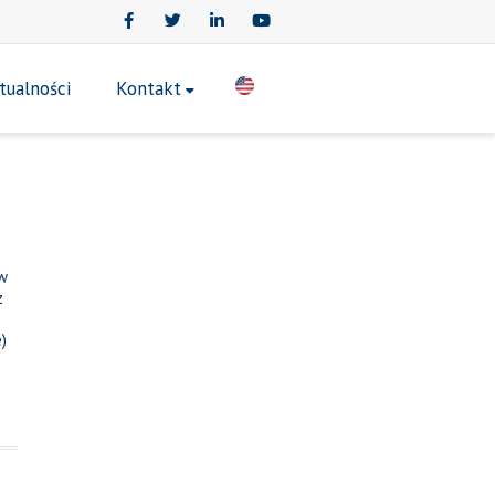
Facebook
Twitter
LinkedIn
Youtube
tualności
Kontakt
w
z
)