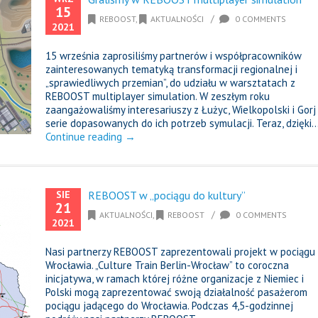
15
/
REBOOST
,
AKTUALNOŚCI
0 COMMENTS
2021
15 września zaprosiliśmy partnerów i współpracowników
zainteresowanych tematyką transformacji regionalnej i
„sprawiedliwych przemian”, do udziału w warsztatach z
REBOOST multiplayer simulation. W zeszłym roku
zaangażowaliśmy interesariuszy z Łużyc, Wielkopolski i Gorj
serie dopasowanych do ich potrzeb symulacji. Teraz, dzięki..
Continue reading →
SIE
REBOOST w „pociągu do kultury”
21
/
AKTUALNOŚCI
,
REBOOST
0 COMMENTS
2021
Nasi partnerzy REBOOST zaprezentowali projekt w pociągu
Wrocławia. „Culture Train Berlin-Wrocław” to coroczna
inicjatywa, w ramach której różne organizacje z Niemiec i
Polski mogą zaprezentować swoją działalność pasażerom
pociągu jadącego do Wrocławia. Podczas 4,5-godzinnej