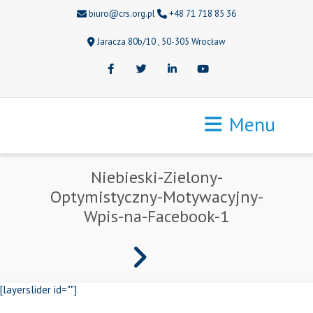
biuro@crs.org.pl
+48 71 718 85 36
Jaracza 80b/10 , 50-305 Wrocław
Facebook
Twitter
LinkedIn
Youtube
Menu
Niebieski-Zielony-
Optymistyczny-Motywacyjny-
Wpis-na-Facebook-1
[layerslider id=""]