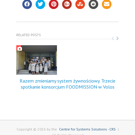
RELATED POSTS
Razem zmieniamy system żywnościowy. Trzecie
FO
spotkanie konsorcjum FOODMISSION w Volos
dośw
Copyright © 2026 by the
Centre for Systems Solutions - CRS
|