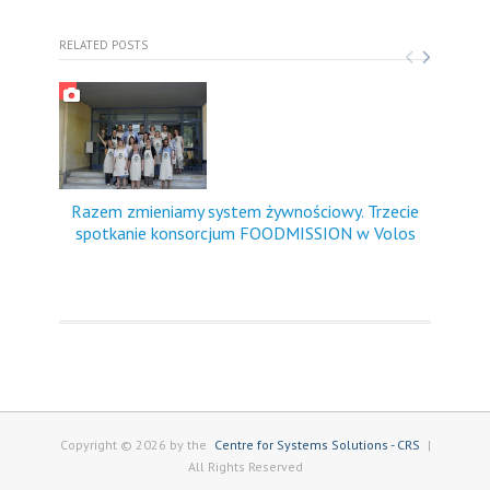
RELATED POSTS
Razem zmieniamy system żywnościowy. Trzecie
FO
spotkanie konsorcjum FOODMISSION w Volos
dośw
Copyright © 2026 by the
Centre for Systems Solutions - CRS
|
All Rights Reserved