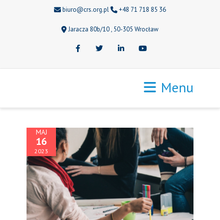
biuro@crs.org.pl
+48 71 718 85 36
Jaracza 80b/10 , 50-305 Wrocław
Facebook
Twitter
LinkedIn
Youtube
Menu
MAJ
16
2023