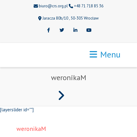
biuro@crs.org.pl
+48 71 718 85 36
Jaracza 80b/10 , 50-305 Wrocław
Facebook
Twitter
LinkedIn
Youtube
Menu
weronikaM
[layerslider id=""]
weronikaM