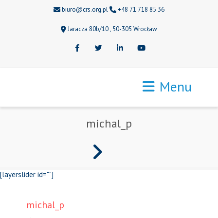
biuro@crs.org.pl
+48 71 718 85 36
Jaracza 80b/10 , 50-305 Wrocław
Facebook
Twitter
LinkedIn
Youtube
Menu
michal_p
[layerslider id=""]
michal_p