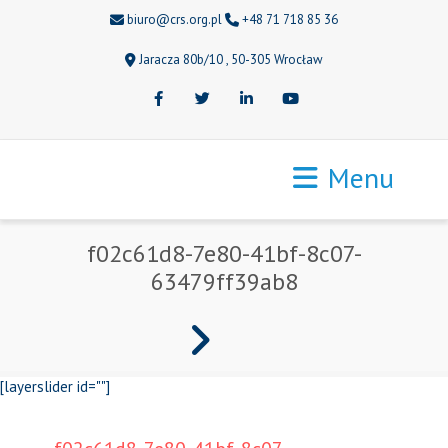
biuro@crs.org.pl
+48 71 718 85 36
Jaracza 80b/10 , 50-305 Wrocław
Facebook
Twitter
LinkedIn
Youtube
Menu
f02c61d8-7e80-41bf-8c07-
63479ff39ab8
[layerslider id=""]