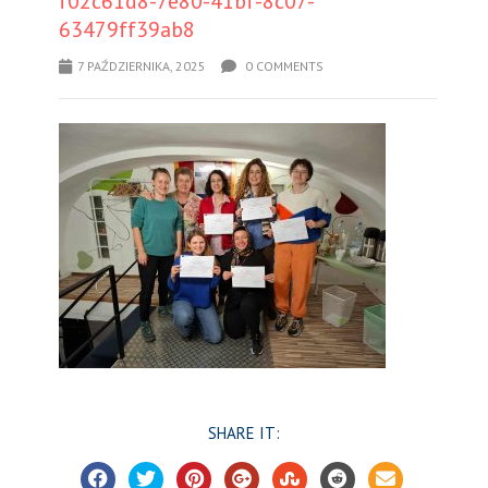
f02c61d8-7e80-41bf-8c07-
63479ff39ab8
7 PAŹDZIERNIKA, 2025
0 COMMENTS
SHARE IT: