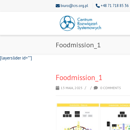
biuro@crs.org.pl
+48 71 718 85 36
Foodmission_1
[layerslider id=""]
Foodmission_1
/
/
13 MAJA, 2025
0 COMMENTS