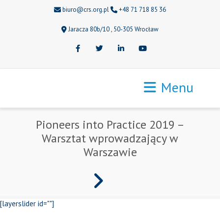
biuro@crs.org.pl
+48 71 718 85 36
Jaracza 80b/10 , 50-305 Wrocław
Facebook
Twitter
LinkedIn
Youtube
Menu
Pioneers into Practice 2019 –
Warsztat wprowadzający w
Warszawie
[layerslider id=""]