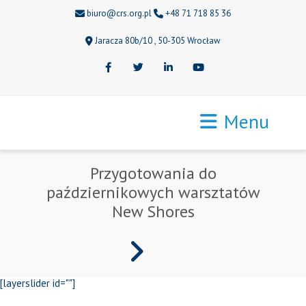
biuro@crs.org.pl
+48 71 718 85 36
Jaracza 80b/10 , 50-305 Wrocław
Facebook
Twitter
LinkedIn
Youtube
Menu
Przygotowania do
październikowych warsztatów
New Shores
[layerslider id=""]