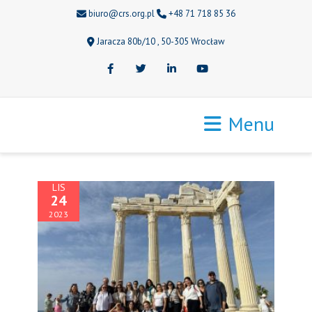
biuro@crs.org.pl
+48 71 718 85 36
Jaracza 80b/10 , 50-305 Wrocław
Facebook
Twitter
LinkedIn
Youtube
Menu
LIS
24
2023