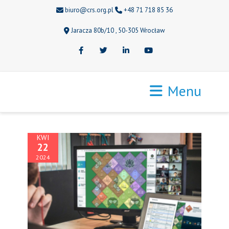
biuro@crs.org.pl
+48 71 718 85 36
Jaracza 80b/10 , 50-305 Wrocław
Facebook
Twitter
LinkedIn
Youtube
Menu
KWI
22
2024