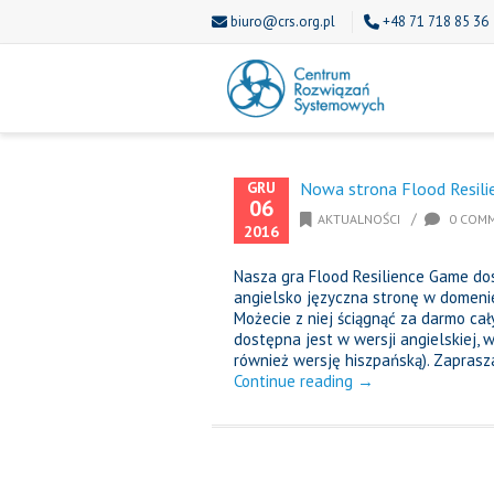
biuro@crs.org.pl
+48 71 718 85 36
GRU
Nowa strona Flood Resil
06
/
AKTUALNOŚCI
0 COM
2016
Nasza gra Flood Resilience Game do
angielsko języczna stronę w domeni
Możecie z niej ściągnąć za darmo cał
dostępna jest w wersji angielskiej,
również wersję hiszpańską). Zaprasz
Continue reading →