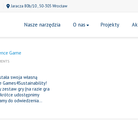
Jaracza 80b/10 , 50-305 Wrocław
Nasze narzędzia
O nas
Projekty
Ak
ience Game
MENTS
stała swoja własną
e Games4Sustainability!
y zestaw gry (na razie gra
 wkrótce udostępnimy
amy do odwiedzenia...