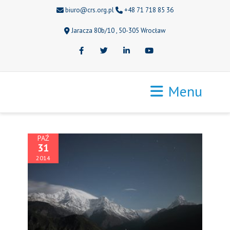
biuro@crs.org.pl
+48 71 718 85 36
Jaracza 80b/10 , 50-305 Wrocław
Facebook
Twitter
LinkedIn
Youtube
Menu
PAŹ
31
2014