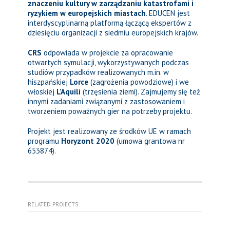
znaczeniu kultury w zarządzaniu katastrofami i
ryzykiem w europejskich miastach
. EDUCEN jest
interdyscyplinarną platformą łączącą ekspertów z
dziesięciu organizacji z siedmiu europejskich krajów.
CRS
odpowiada w projekcie za opracowanie
otwartych symulacji, wykorzystywanych podczas
studiów przypadków realizowanych m.in. w
hiszpańskiej
Lorce
(zagrożenia powodziowe) i we
włoskiej
L’Aquili
(trzęsienia ziemi). Zajmujemy się też
innymi zadaniami związanymi z zastosowaniem i
tworzeniem poważnych gier na potrzeby projektu.
Projekt jest realizowany ze środków UE w ramach
programu
Horyzont 2020
(umowa grantowa nr
653874).
RELATED PROJECTS