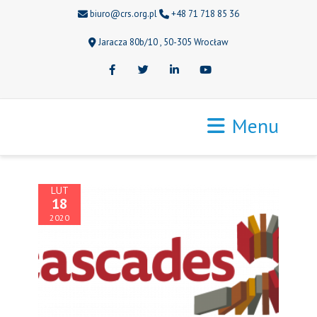
biuro@crs.org.pl
+48 71 718 85 36
Jaracza 80b/10 , 50-305 Wrocław
Facebook
Twitter
LinkedIn
Youtube
Menu
LUT
18
2020