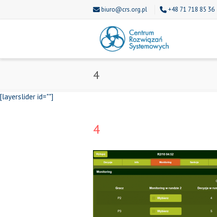
biuro@crs.org.pl
+48 71 718 85 36
4
[layerslider id=""]
4