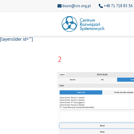
biuro@crs.org.pl
+48 71 718 85 36
[layerslider id=""]
2