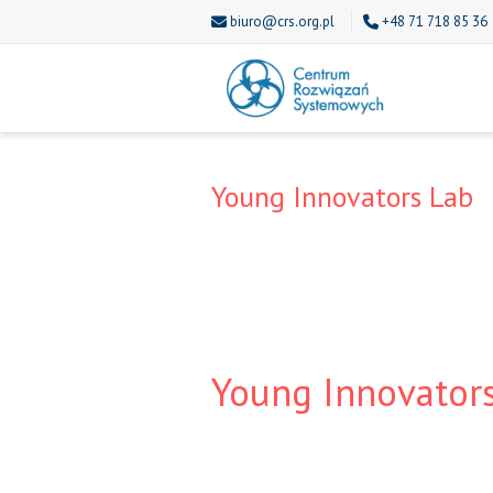
biuro@crs.org.pl
+48 71 718 85 36
Young Innovators Lab
Young Innovator