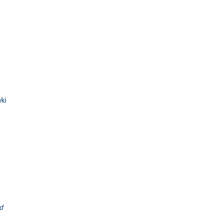
u
ki
d