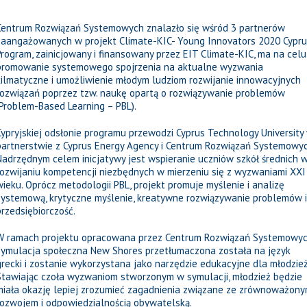
Centrum Rozwiązań Systemowych znalazło się wśród 3 partnerów
zaangażowanych w projekt Climate-KIC- Young Innovators 2020 Cypru
Program, zainicjowany i finansowany przez EIT Climate-KIC, ma na celu
promowanie systemowego spojrzenia na aktualne wyzwania
kilmatyczne i umożliwienie młodym ludziom rozwijanie innowacyjnych
rozwiązań poprzez tzw. naukę opartą o rozwiązywanie problemów
(Problem-Based Learning – PBL).
Cypryjskiej odsłonie programu przewodzi Cyprus Technology University
partnerstwie z Cyprus Energy Agency i Centrum Rozwiązań Systemowyc
Nadrzędnym celem inicjatywy jest wspieranie uczniów szkół średnich 
rozwijaniu kompetencji niezbędnych w mierzeniu się z wyzwaniami XXI
wieku. Oprócz metodologii PBL, projekt promuje myślenie i analizę
systemową, krytyczne myślenie, kreatywne rozwiązywanie problemów i
przedsiębiorczość.
W ramach projektu opracowana przez Centrum Rozwiązań Systemowy
symulacja społeczna New Shores przetłumaczona została na język
grecki i zostanie wykorzystana jako narzędzie edukacyjne dla młodzież
Stawiając czoła wyzwaniom stworzonym w symulacji, młodzież będzie
miała okazję lepiej zrozumieć zagadnienia związane ze zrównoważon
rozwojem i odpowiedzialnością obywatelską.