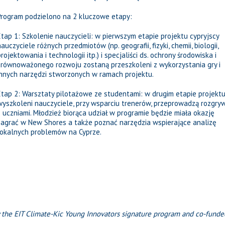
Program podzielono na 2 kluczowe etapy:
Etap 1: Szkolenie nauczycieli: w pierwszym etapie projektu cypryjscy
nauczyciele różnych przedmiotów (np. geografii, fizyki, chemii, biologii,
projektowania i technologii itp.) i specjaliści ds. ochrony środowiska i
zrównoważonego rozwoju zostaną przeszkoleni z wykorzystania gry i
innych narzędzi stworzonych w ramach projektu.
Etap 2: Warsztaty pilotażowe ze studentami: w drugim etapie projekt
wyszkoleni nauczyciele, przy wsparciu trenerów, przeprowadzą rozgryw
z uczniami. Młodzież biorąca udział w programie będzie miała okazję
zagrać w New Shores a także poznać narzędzia wspierające analizę
lokalnych problemów na Cyprze.
y the EIT Climate-Kic Young Innovators signature program and co-funde