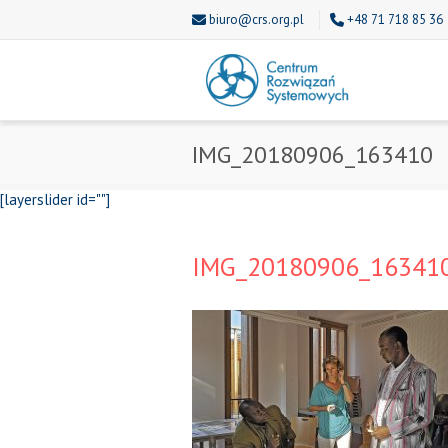
biuro@crs.org.pl
+48 71 718 85 36
IMG_20180906_163410
[layerslider id=""]
IMG_20180906_16341