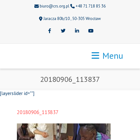
biuro@crs.org.pl
+48 71 718 85 36
Jaracza 80b/10 , 50-305 Wrocław
Facebook
Twitter
LinkedIn
Youtube
Menu
20180906_113837
[layerslider id=""]
20180906_113837