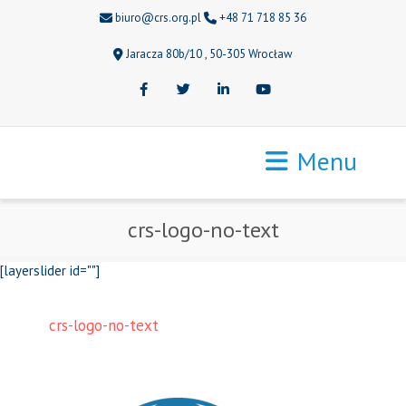
biuro@crs.org.pl
+48 71 718 85 36
Jaracza 80b/10 , 50-305 Wrocław
Facebook
Twitter
LinkedIn
Youtube
Menu
crs-logo-no-text
[layerslider id=""]
crs-logo-no-text