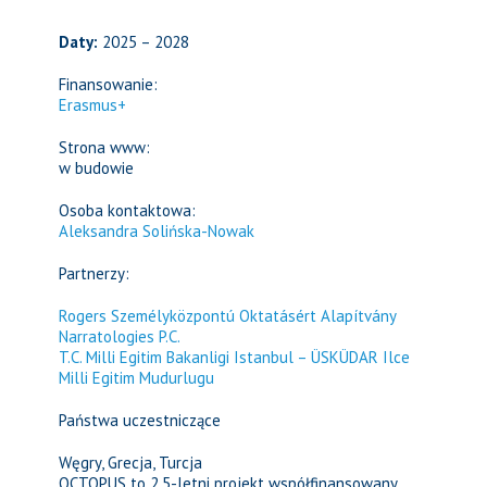
Daty:
2025 – 2028
Finansowanie:
Erasmus+
Strona www:
w budowie
Osoba kontaktowa:
Aleksandra Solińska-Nowak
Partnerzy:
Rogers Személyközpontú Oktatásért Alapítvány
Narratologies P.C.
T.C. Milli Egitim Bakanligi Istanbul – ÜSKÜDAR Ilce
Milli Egitim Mudurlugu
Państwa uczestniczące
Węgry, Grecja, Turcja
OCTOPUS
to 2,5-letni projekt współfinansowany