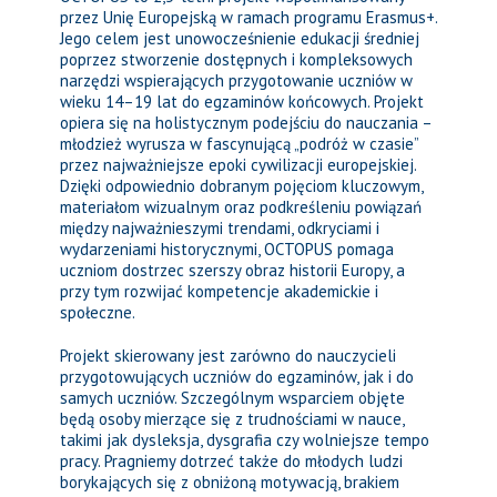
przez Unię Europejską w ramach programu Erasmus+.
Jego celem jest unowocześnienie edukacji średniej
poprzez stworzenie dostępnych i kompleksowych
narzędzi wspierających przygotowanie uczniów w
wieku 14–19 lat do egzaminów końcowych. Projekt
opiera się na holistycznym podejściu do nauczania –
młodzież wyrusza w fascynującą „podróż w czasie”
przez najważniejsze epoki cywilizacji europejskiej.
Dzięki odpowiednio dobranym pojęciom kluczowym,
materiałom wizualnym oraz podkreśleniu powiązań
między najważnieszymi trendami, odkryciami i
wydarzeniami historycznymi, OCTOPUS pomaga
uczniom dostrzec szerszy obraz historii Europy, a
przy tym rozwijać kompetencje akademickie i
społeczne.
Projekt skierowany jest zarówno do nauczycieli
przygotowujących uczniów do egzaminów, jak i do
samych uczniów. Szczególnym wsparciem objęte
będą osoby mierzące się z trudnościami w nauce,
takimi jak dysleksja, dysgrafia czy wolniejsze tempo
pracy. Pragniemy dotrzeć także do młodych ludzi
borykających się z obniżoną motywacją, brakiem