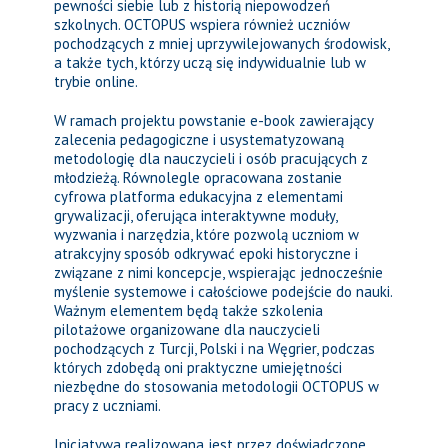
pewności siebie lub z historią niepowodzeń
szkolnych. OCTOPUS wspiera również uczniów
pochodzących z mniej uprzywilejowanych środowisk,
a także tych, którzy uczą się indywidualnie lub w
trybie online.
W ramach projektu powstanie e-book zawierający
zalecenia pedagogiczne i usystematyzowaną
metodologię dla nauczycieli i osób pracujących z
młodzieżą. Równolegle opracowana zostanie
cyfrowa platforma edukacyjna z elementami
grywalizacji, oferująca interaktywne moduły,
wyzwania i narzędzia, które pozwolą uczniom w
atrakcyjny sposób odkrywać epoki historyczne i
związane z nimi koncepcje, wspierając jednocześnie
myślenie systemowe i całościowe podejście do nauki.
Ważnym elementem będą także szkolenia
pilotażowe organizowane dla nauczycieli
pochodzących z Turcji, Polski i na Węgrier, podczas
których zdobędą oni praktyczne umiejętności
niezbędne do stosowania metodologii OCTOPUS w
pracy z uczniami.
Inicjatywa realizowana jest przez doświadczone