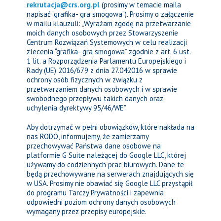
rekrutacja@crs.org.pl
(prosimy w temacie maila
napisać “grafika- gra smogowa”). Prosimy o załączenie
w mailu klauzuli: „Wyrażam zgodę na przetwarzanie
moich danych osobowych przez Stowarzyszenie
Centrum Rozwiązań Systemowych w celu realizacji
zlecenia “grafika- gra smogowa” zgodnie z art. 6 ust.
1 lit. a Rozporządzenia Parlamentu Europejskiego i
Rady (UE) 2016/679 z dnia 27.042016 w sprawie
ochrony osób fizycznych w związku z
przetwarzaniem danych osobowych i w sprawie
swobodnego przepływu takich danych oraz
uchylenia dyrektywy 95/46/WE”.
Aby dotrzymać w pełni obowiązków, które nakłada na
nas RODO, informujemy, że zamierzamy
przechowywać Państwa dane osobowe na
platformie G Suite należącej do Google LLC, której
używamy do codziennych prac biurowych. Dane te
będą przechowywane na serwerach znajdujących się
w USA. Prosimy nie obawiać się Google LLC przystąpił
do programu Tarczy Prywatności i zapewnia
odpowiedni poziom ochrony danych osobowych
wymagany przez przepisy europejskie.