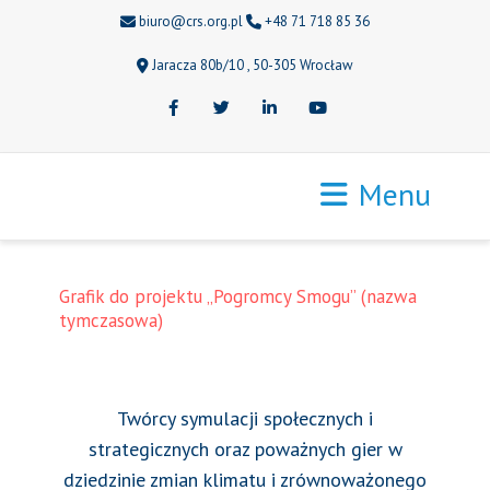
biuro@crs.org.pl
+48 71 718 85 36
Jaracza 80b/10 , 50-305 Wrocław
Facebook
Twitter
LinkedIn
Youtube
Menu
Grafik do projektu „Pogromcy Smogu” (nazwa
tymczasowa)
Twórcy symulacji społecznych i
strategicznych oraz poważnych gier w
dziedzinie zmian klimatu i zrównoważonego