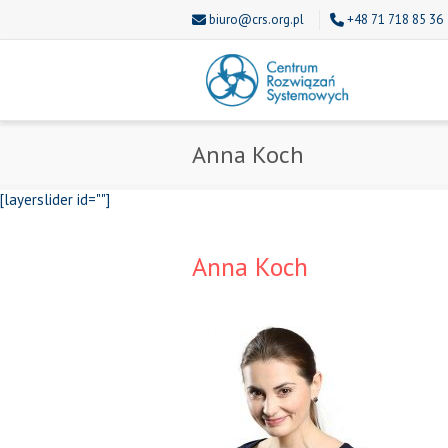
biuro@crs.org.pl
+48 71 718 85 36
Anna Koch
[layerslider id=""]
Anna Koch